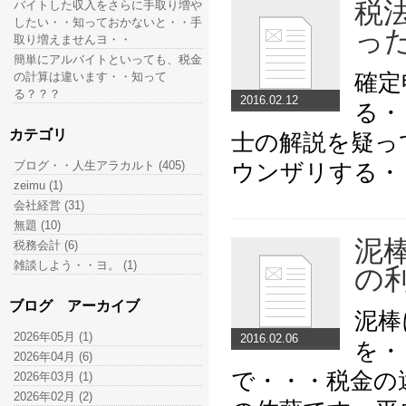
税
バイトした収入をさらに手取り増や
したい・・知っておかないと・・手
っ
取り増えませんヨ・・
簡単にアルバイトといっても、税金
確定
の計算は違います・・知って
る？？？
2016.02.12
る・
カテゴリ
士の解説を疑っ
ブログ・・人生アラカルト (405)
ウンザリする・
zeimu (1)
会社経営 (31)
無題 (10)
泥
税務会計 (6)
雑談しよう・・ヨ。 (1)
の
ブログ アーカイブ
泥棒
2026年05月 (1)
2016.02.06
を・
2026年04月 (6)
で・・・税金の
2026年03月 (1)
2026年02月 (2)