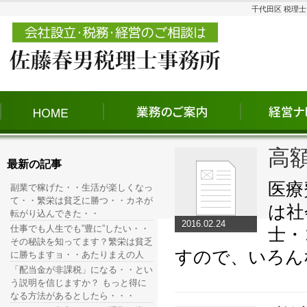
千代田区 税理
高
最新の記事
医療
副業で稼げた・・生活が楽しくなっ
て・・繁栄は貧乏に勝つ・・カネが
は社
転がり込んできた・・
2016.02.24
仕事でも人生でも”豊に”したい・・
士・
その秘訣を知ってます？繁栄は貧乏
すので、いろん
に勝ちますョ・・あたりまえの人
「配当金が非課税」になる・・とい
う説明を信じますか？ もっと得に
なる方法があるとしたら・・・