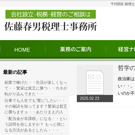
千代田区 税理
哲学
最新の記事
政治家は
副業で稼げた・・生活が楽しくなっ
い・・。
て・・繁栄は貧乏に勝つ・・カネが
いのか不安
転がり込んできた・・
2025.02.23
仕事でも人生でも”豊に”したい・・
その秘訣を知ってます？繁栄は貧乏
に勝ちますョ・・あたりまえの人
「配当金が非課税」になる・・とい
う説明を信じますか？ もっと得に
なる方法があるとしたら・・・